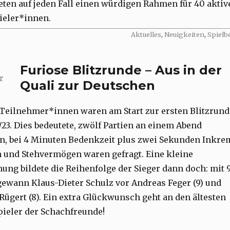
eten auf jeden Fall einen würdigen Rahmen für 40 aktiv
ieler*innen.
Categories
Aktuelles
,
Neuigkeiten
,
Spielb
Furiose Blitzrunde – Aus in der
r
Quali zur Deutschen
 Teilnehmer*innen waren am Start zur ersten Blitzrund
/23. Dies bedeutete, zwölf Partien an einem Abend
n, bei 4 Minuten Bedenkzeit plus zwei Sekunden Inkre
 und Stehvermögen waren gefragt. Eine kleine
ung bildete die Reihenfolge der Sieger dann doch: mit 9
ewann Klaus-Dieter Schulz vor Andreas Feger (9) und
Rügert (8). Ein extra Glückwunsch geht an den ältesten
pieler der Schachfreunde!