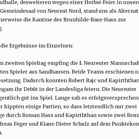
dhalle, desweiteren wegen einer Herbst-Feier in unse
 Gemeindesaal von Neureut Nord, stand uns als Alternat
herweise die Kantine des Brunhilde-Baur-Haus zur
g.
 die Ergebnisse im Einzelnen:
m zweiten Spieltag empfing die
I.
Neureuter Mannschaft
rten Spieler aus Sandhausen. Beide Teams erschienen n
esetzung. Dadurch konnten Robert Rajc und Kapirththa
gam ihr Debüt in der Landesliga feiern. Die Neureuter
gentlich gut ins Spiel. Lange sah es erfolgsversprechen
er kippten einige Partien, so dass letztendlich nur zwei
ege durch Roman Hass und Kapirththan sowie zwei Rem
reas Feger und Klaus-Dieter Schulz auf dem Punktekon
.