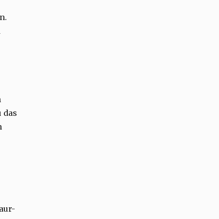
n.
d
n
u das
n
aur-