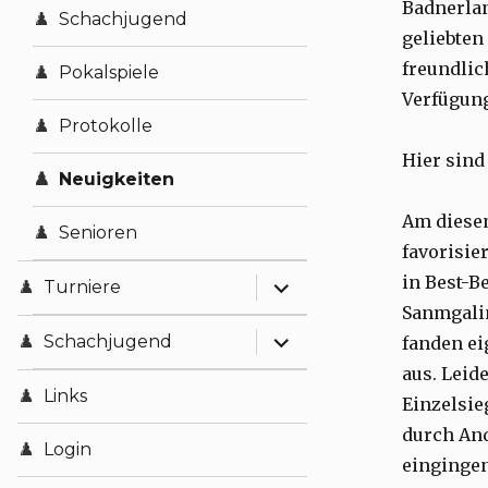
Badnerlan
Vereinsmeister
Impressum
Schachjugend
geliebten
freundlic
Datenschutz
Pokalspiele
Verfügun
Protokolle
Hier sind
Neuigkeiten
Am diese
Senioren
favorisie
expand child menu
in Best-B
Turniere
Sanmgalin
expand child menu
Turnierausschreibungen
Schachjugend
fanden ei
aus. Leid
Vereinsmeisterschaft 25/26
Aktuelles
Links
Einzelsi
durch And
Vereinspokal 2026
Login
eingingen