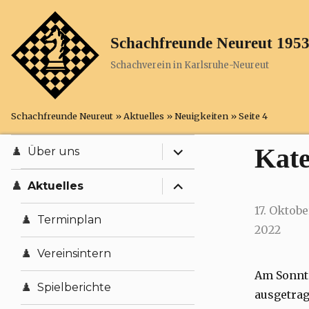
Schachfreunde Neureut 1953
Schachverein in Karlsruhe-Neureut
Schachfreunde Neureut
»
Aktuelles
»
Neuigkeiten
»
Seite 4
expand child menu
Kate
Über uns
expand child menu
Anfahrt
Aktuelles
Posted
17. Oktobe
Chronik
Terminplan
on
2022
expand child menu
Statistisches
Vereinsintern
Am Sonnta
Vorstände
Satzung
Spielberichte
ausgetrag