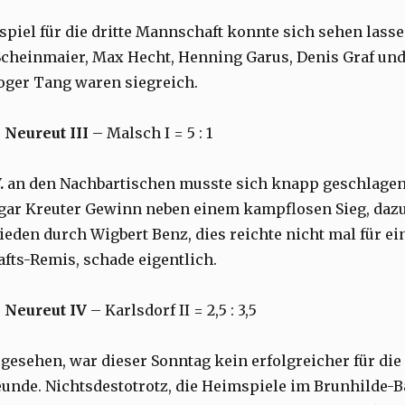
piel für die dritte Mannschaft konnte sich sehen lasse
cheinmaier, Max Hecht, Henning Garus, Denis Graf un
oger Tang waren siegreich.
:
Neureut III
– Malsch I = 5 : 1
.
an den Nachbartischen musste sich knapp geschlage
gar Kreuter Gewinn neben einem kampflosen Sieg, daz
eden durch Wigbert Benz, dies reichte nicht mal für ei
ts-Remis, schade eigentlich.
:
Neureut IV
– Karlsdorf II = 2,5 : 3,5
 gesehen, war dieser Sonntag kein erfolgreicher für die
unde. Nichtsdestotrotz, die Heimspiele im Brunhilde-B