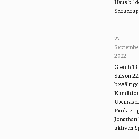
Haus bild
Schachsp
Posted
27.
on
Septembe
2022
Gleich 13
Saison 22
bewältige
Kondition
Überrasch
Punkten g
Jonathan 
aktiven S