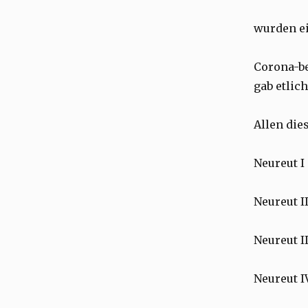
wurden e
Corona-be
gab etlic
Allen die
Neureut I 
Neureut II
Neureut II
Neureut I