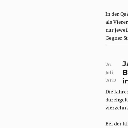
In der Qu
als Viere
nur jewei
Gegner St
J
Posted
26.
B
on
Juli
i
2022
Die Jahre
durchgef
vierzehn 
Bei der k