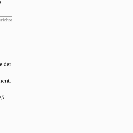
e
erichte
e der
ment.
,5