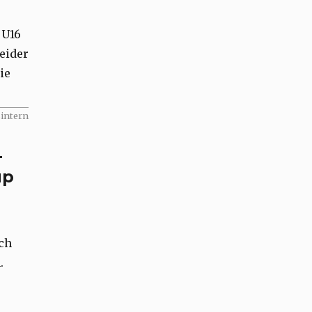
 U16
leider
ie
sintern
-
up
ch
.