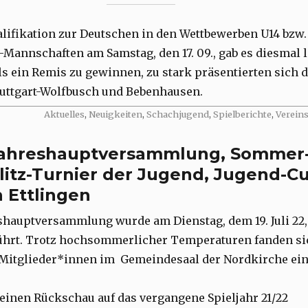
alifikation zur Deutschen in den Wettbewerben U14 bzw.
r-Mannschaften am Samstag, den 17. 09., gab es diesmal 
ls ein Remis zu gewinnen, zu stark präsentierten sich d
uttgart-Wolfbusch und Bebenhausen.
Categories
Aktuelles
,
Neuigkeiten
,
Schachjugend
,
Spielberichte
,
Verein
ahreshauptversammlung, Sommer
litz-Turnier der Jugend, Jugend-C
n Ettlingen
shauptversammlung wurde am Dienstag, dem 19. Juli 22,
ührt. Trotz hochsommerlicher Temperaturen fanden si
Mitglieder*innen im Gemeindesaal der Nordkirche ein
leinen Rückschau auf das vergangene Spieljahr 21/22