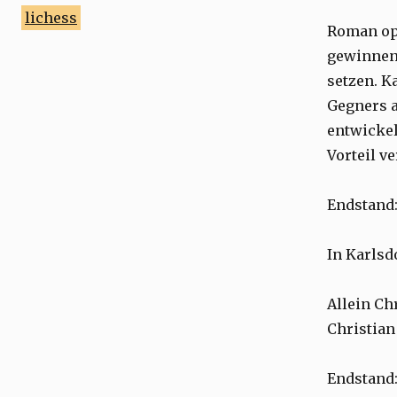
Schnellschach 25/26
lichess
Roman opf
Blitzturniere 25/26
gewinnen 
setzen. K
Verbandsrunde Saison 25/26
Gegners a
entwickel
Vorteil v
Endstand
In Karlsd
Allein Ch
Christian
Endstand: