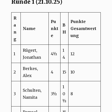
Runde 1 (21.10.25)
R
Pu
Punkte
a
B
Name
nkt
Gesamtwert
n
H
e
ung
g
Rügert,
1
1
4½
12
Jonathan
4
Berkes,
2
4
15
10
Alex
1
Schulten,
3
3½
0
8
Namita
½
Pemsel,
15