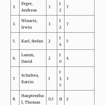
Feger,
1
3.
3
7
Andreas
2
Winaris,
1
3.
3
7
Irwin
2
1
5.
Karl, Stefan
2
5
4
Lamm,
1
6.
2
4
David
0
1
Schulten,
7.
1
3,
3
Katrin
5
Hauptentha
8.
0,5
11
2
l, Thomas