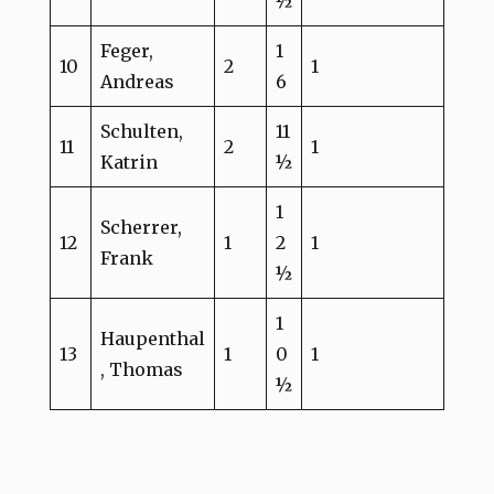
½
Feger,
1
10
2
1
Andreas
6
Schulten,
11
11
2
1
Katrin
½
1
Scherrer,
12
1
2
1
Frank
½
1
Haupenthal
13
1
0
1
, Thomas
½