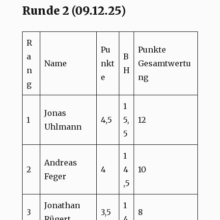
Runde 2 (09.12.25)
R
Pu
Punkte
a
B
Name
nkt
Gesamtwertu
n
H
e
ng
g
1
Jonas
1
4,5
5,
12
Uhlmann
5
1
Andreas
2
4
4
10
Feger
,5
Jonathan
1
3
3,5
8
Rügert
4