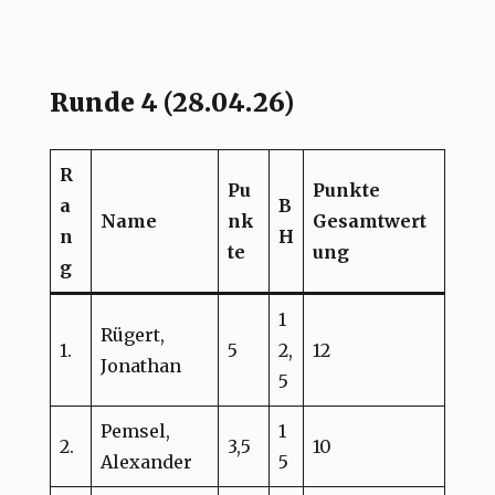
Runde 4 (28.04.26)
R
Pu
Punkte
a
B
Name
nk
Gesamtwert
n
H
te
ung
g
1
Rügert,
1.
5
2,
12
Jonathan
5
Pemsel,
1
2.
3,5
10
Alexander
5