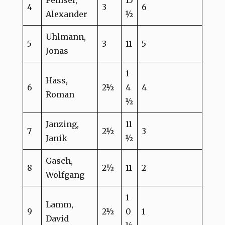
4
3
6
Alexander
½
Uhlmann,
5
3
11
5
Jonas
1
Hass,
6
2½
4
4
Roman
½
Janzing,
11
7
2½
3
Janik
½
Gasch,
8
2½
11
2
Wolfgang
1
Lamm,
9
2½
0
1
David