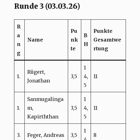
Runde 3 (03.03.26)
R
Pu
Punkte
a
B
Name
nk
Gesamtwe
n
H
te
rtung
g
1
Rügert,
1.
3,5
4,
11
Jonathan
5
Sanmugalinga
1
1.
m,
3,5
4,
11
Kapirththan
5
1
3.
Feger, Andreas
3,5
8
4