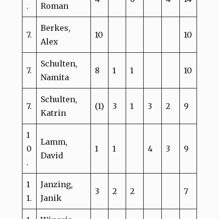
.
Roman
Berkes,
7.
10
10
Alex
Schulten,
7.
8
1
1
10
Namita
Schulten,
7.
(1)
3
1
3
2
9
Katrin
1
Lamm,
0
1
1
4
3
9
David
.
1
Janzing,
3
2
2
7
1.
Janik