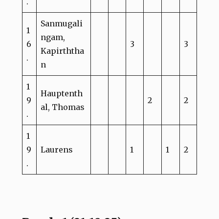
.
Sanmugali
1
ngam,
6
3
3
Kapirththa
.
n
1
Hauptenth
9
2
2
al, Thomas
.
1
9
Laurens
1
1
2
.