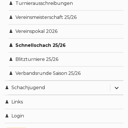
expand
Statistisches
Vereinsintern
Turnierausschreibungen
Vorstände
Satzung
Spielberichte
Vereinsmeisterschaft 25/26
Vereinsmeister
Impressum
Schachjugend
Vereinspokal 2026
Datenschutz
Pokalspiele
Schnellschach 25/26
Protokolle
Blitzturniere 25/26
Neuigkeiten
Verbandsrunde Saison 25/26
expand
Senioren
Schachjugend
Aktuelles
Links
Login