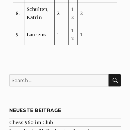
Schulten,
1
8.
2
2
Katrin
2
1
9.
Laurens
1
1
2
SE
Search
for:
NEUESTE BEITRÄGE
Chess 960 im Club