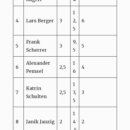
1
4
Lars Berger
3
2,
6
5
Frank
9,
5
3
5
Scherrer
5
Alexander
1
6
2,5
4
Pemsel
6
1
Katrin
7
2,5
3,
3
Schulten
5
1
8
Janik Janzig
2
4
2
,5