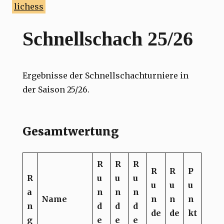
lichess
Schnellschach 25/26
Ergebnisse der Schnellschachturniere in
der Saison 25/26.
Gesamtwertung
R
R
R
R
R
P
R
u
u
u
u
u
u
a
n
n
n
Name
n
n
n
n
d
d
d
de
de
kt
g
e
e
e