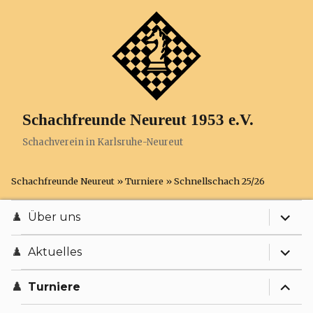
Schachfreunde Neureut 1953 e.V.
Schachverein in Karlsruhe-Neureut
Schachfreunde Neureut
»
Turniere
»
Schnellschach 25/26
expand
Über uns
expand
Anfahrt
Aktuelles
expand
Chronik
Terminplan
Turniere