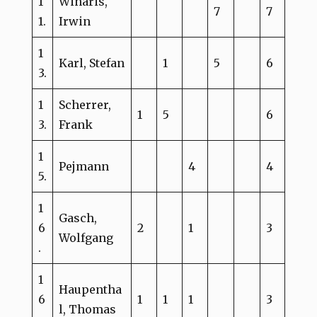
1
Winaris,
7
7
1.
Irwin
1
Karl, Stefan
1
5
6
3.
1
Scherrer,
1
5
6
3.
Frank
1
Pejmann
4
4
5.
1
Gasch,
6
2
1
3
Wolfgang
.
1
Haupentha
6
1
1
1
3
l, Thomas