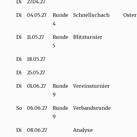
Di
27.04.27
Di
04.05.27
Runde
Schnellschach
Oster
4
Di
11.05.27
Runde
Blitzturnier
5
Di
18.05.27
Di
25.05.27
Di
01.06.27
Runde
Vereinsturnier
9
So
06.06.27
Runde
Verbandsrunde
9
Di
08.06.27
Analyse