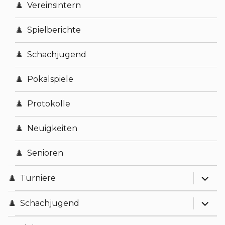
expand
Statistisches
Vereinsintern
Vorstände
Satzung
Spielberichte
Vereinsmeister
Impressum
Schachjugend
Datenschutz
Pokalspiele
Protokolle
Neuigkeiten
Senioren
expand
Turniere
expand
Turnierausschreibungen
Schachjugend