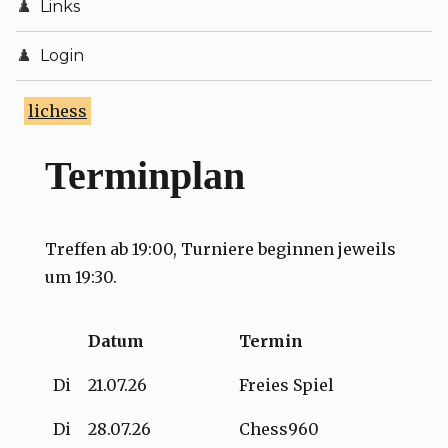
Vereinsmeisterschaft 25/26
Aktuelles
Links
Vereinspokal 2026
Login
Schnellschach 25/26
lichess
Blitzturniere 25/26
Terminplan
Verbandsrunde Saison 25/26
Treffen ab 19:00, Turniere beginnen jeweils
um 19:30.
Datum
Termin
Di
21.07.26
Freies Spiel
Di
28.07.26
Chess960