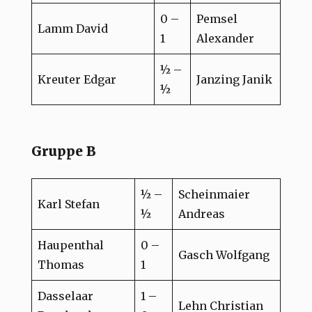
0 –
Pemsel
Lamm David
1
Alexander
½ –
Kreuter Edgar
Janzing Janik
½
Gruppe B
½ –
Scheinmaier
Karl Stefan
½
Andreas
Haupenthal
0 –
Gasch Wolfgang
Thomas
1
Dasselaar
1 –
Lehn Christian