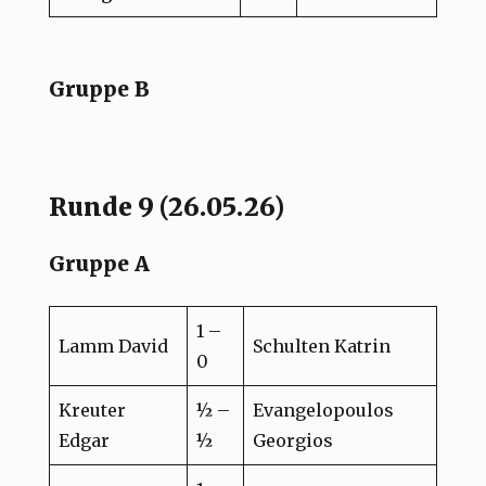
Gruppe B
Runde 9 (26.05.26)
Gruppe A
1 –
Lamm David
Schulten Katrin
0
Kreuter
½ –
Evangelopoulos
Edgar
½
Georgios