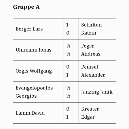
Gruppe A
1 –
Schulten
Berger Lars
0
Katrin
½ –
Feger
Uhlmann Jonas
½
Andreas
0 –
Pemsel
Orgis Wolfgang
1
Alexander
Evangelopoulos
½ –
Janzing Janik
Georgios
½
0 –
Kreuter
Lamm David
1
Edgar