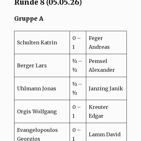
Runde 8 (05.05.26)
Gruppe A
0 –
Feger
Schulten Katrin
1
Andreas
½ –
Pemsel
Berger Lars
½
Alexander
½ –
Uhlmann Jonas
Janzing Janik
½
0 –
Kreuter
Orgis Wolfgang
1
Edgar
Evangelopoulos
0 –
Lamm David
Georgios
1