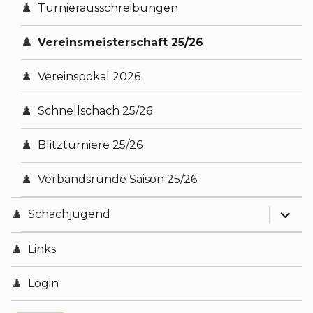
expand
Statistisches
Vereinsintern
Turnierausschreibungen
Vorstände
Satzung
Spielberichte
Vereinsmeisterschaft 25/26
Vereinsmeister
Impressum
Schachjugend
Vereinspokal 2026
Datenschutz
Pokalspiele
Schnellschach 25/26
Protokolle
Blitzturniere 25/26
Neuigkeiten
Verbandsrunde Saison 25/26
expand
Senioren
Schachjugend
Aktuelles
Links
Login