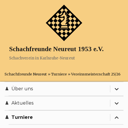
Schachfreunde Neureut 1953 e.V.
Schachverein in Karlsruhe-Neureut
Schachfreunde Neureut
»
Turniere
»
Vereinsmeisterschaft 25/26
expand
Über uns
expand
Anfahrt
Aktuelles
expand
Chronik
Terminplan
Turniere