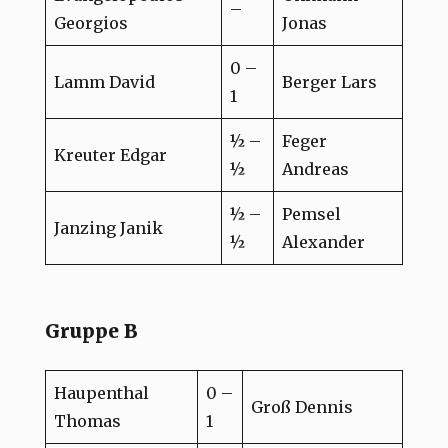
–
Georgios
Jonas
0 –
Lamm David
Berger Lars
1
½ –
Feger
Kreuter Edgar
½
Andreas
½ –
Pemsel
Janzing Janik
½
Alexander
Gruppe B
Haupenthal
0 –
Groß Dennis
Thomas
1