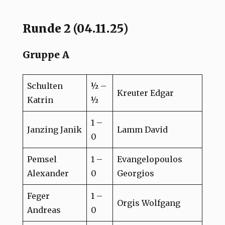
Runde 2 (04.11.25)
Gruppe A
Schulten
½ –
Kreuter Edgar
Katrin
½
1 –
Janzing Janik
Lamm David
0
Pemsel
1 –
Evangelopoulos
Alexander
0
Georgios
Feger
1 –
Orgis Wolfgang
Andreas
0