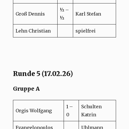
½ –
Groß Dennis
Karl Stefan
½
Lehn Christian
spielfrei
Runde 5 (17.02.26)
Gruppe A
1 –
Schulten
Orgis Wolfgang
0
Katrin
Evangelopoulos
Uhlmann